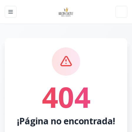
Toggle navigation menu
Toggl
404
¡Página no encontrada!