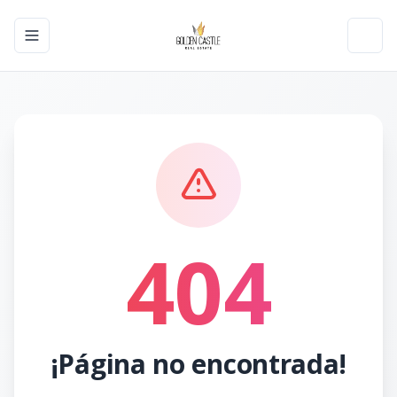
Toggle navigation menu
Toggl
404
¡Página no encontrada!