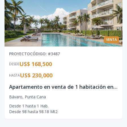
VENTA
PROYECTO
CÓDIGO
: #
3487
US$ 168,500
DESDE
US$ 230,000
HASTA
Apartamento en venta de 1 habitación en Bávaro
Bávaro
,
Punta Cana
Desde
1
hasta
1
Hab.
Desde
98
hasta
98.18
Mt2