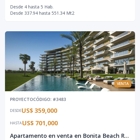
Desde
4
hasta
5
Hab.
Desde
337.94
hasta
551.34
Mt2
VENTA
PROYECTO
CÓDIGO
: #
3483
US$ 359,000
DESDE
US$ 701,000
HASTA
Apartamento en venta en Bonita Beach Residences, Cap Cana