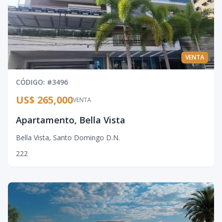
VENTA
CÓDIGO
: #
3496
US$ 265,000
VENTA
Apartamento, Bella Vista
Bella Vista
,
Santo Domingo D.N.
2
2
2