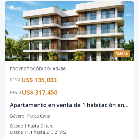
VENTA
PROYECTO
CÓDIGO
: #
3486
US$ 135,033
DESDE
US$ 317,450
HASTA
Apartamento en venta de 1 habitación en Punta Cana
Bávaro
,
Punta Cana
Desde
1
hasta
3
Hab.
Desde
71.1
hasta
213.2
Mt2