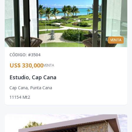
VENTA
CÓDIGO
: #
3504
US$ 330,000
VENTA
Estudio, Cap Cana
Cap Cana
,
Punta Cana
1
1
1
54
Mt2