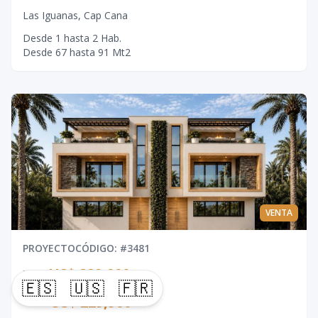
Las Iguanas
,
Cap Cana
Desde
1
hasta
2
Hab.
Desde
67
hasta
91
Mt2
VENTA
PROYECTO
CÓDIGO
: #
3481
US$ 229,900
DESDE
🇪🇸
🇺🇸
🇫🇷
US$ 229,900
HASTA