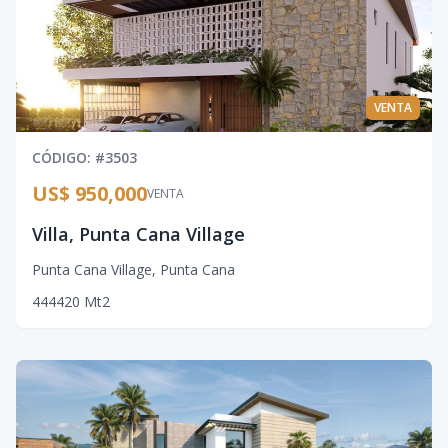
VENTA
CÓDIGO
: #
3503
US$ 950,000
VENTA
Villa, Punta Cana Village
Punta Cana Village
,
Punta Cana
4
4
4
420
Mt2