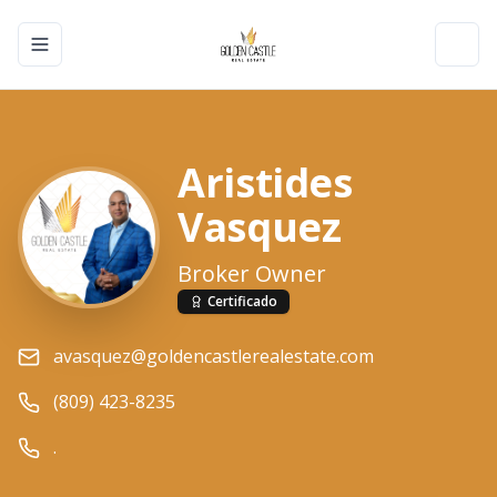
Toggle navigation menu
Toggl
Aristides
Vasquez
Broker Owner
Certificado
avasquez@goldencastlerealestate.com
(809) 423-8235
.