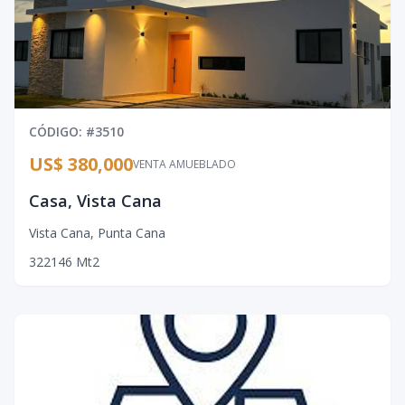
CÓDIGO
: #
3510
US$ 380,000
VENTA AMUEBLADO
Casa, Vista Cana
Vista Cana
,
Punta Cana
3
2
2
146
Mt2