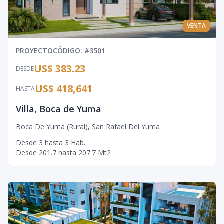
VENTA
PROYECTO
CÓDIGO
: #
3501
US$ 383.23
DESDE
US$ 418,641
HASTA
Villa, Boca de Yuma
Boca De Yuma (Rural)
,
San Rafael Del Yuma
Desde
3
hasta
3
Hab.
Desde
201.7
hasta
207.7
Mt2