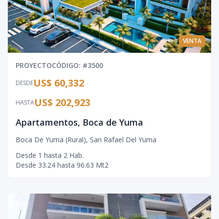
VENTA
PROYECTO
CÓDIGO
: #
3500
US$ 60,332
DESDE
US$ 202,923
HASTA
Apartamentos, Boca de Yuma
Boca De Yuma (Rural)
,
San Rafael Del Yuma
Desde
1
hasta
2
Hab.
Desde
33.24
hasta
96.63
Mt2