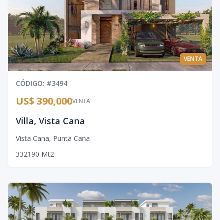
VENTA
CÓDIGO
: #
3494
US$ 390,000
VENTA
Villa, Vista Cana
Vista Cana
,
Punta Cana
3
3
2
190
Mt2