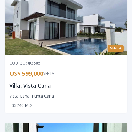
VENTA
CÓDIGO
: #
3505
US$ 599,000
VENTA
Villa, Vista Cana
Vista Cana
,
Punta Cana
4
3
3
240
Mt2