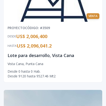
VENTA
PROYECTO
CÓDIGO
: #
3509
US$ 2,006,400
DESDE
US$ 2,096,041.2
HASTA
Lote para desarrollo, Vista Cana
Vista Cana
,
Punta Cana
Desde
0
hasta
0
Hab.
Desde
9120
hasta
9527.46
Mt2