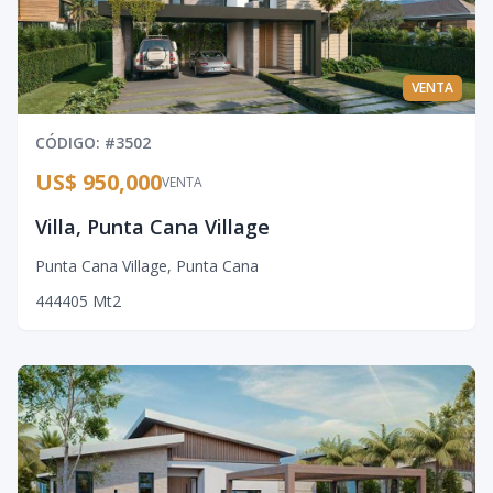
VENTA
CÓDIGO
: #
3502
US$ 950,000
VENTA
Villa, Punta Cana Village
Punta Cana Village
,
Punta Cana
4
4
4
405
Mt2