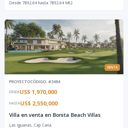
Desde
7892.64
hasta
7892.64
Mt2
VENTA
PROYECTO
CÓDIGO
: #
3484
US$ 1,970,000
DESDE
US$ 2,550,000
HASTA
Villa en venta en Bonita Beach Villas
Las Iguanas
,
Cap Cana