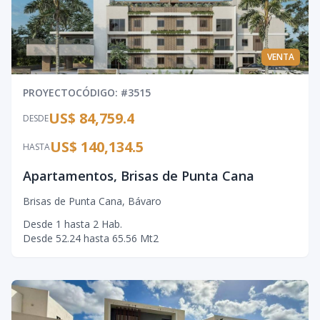
VENTA
PROYECTO
CÓDIGO
: #
3515
US$ 84,759.4
DESDE
US$ 140,134.5
HASTA
Apartamentos, Brisas de Punta Cana
Brisas de Punta Cana
,
Bávaro
Desde
1
hasta
2
Hab.
Desde
52.24
hasta
65.56
Mt2