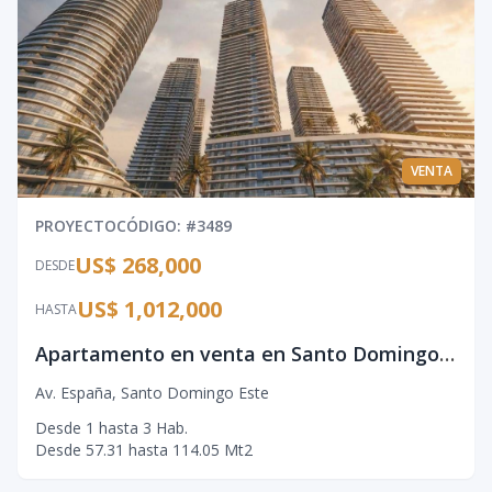
VENTA
PROYECTO
CÓDIGO
: #
3489
US$ 268,000
DESDE
US$ 1,012,000
HASTA
Apartamento en venta en Santo Domingo Este con amenidades tipo resort
Av. España
,
Santo Domingo Este
Desde
1
hasta
3
Hab.
Desde
57.31
hasta
114.05
Mt2