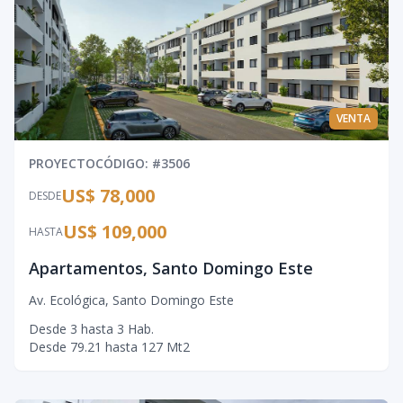
VENTA
PROYECTO
CÓDIGO
: #
3506
US$ 78,000
DESDE
US$ 109,000
HASTA
Apartamentos, Santo Domingo Este
Av. Ecológica
,
Santo Domingo Este
Desde
3
hasta
3
Hab.
Desde
79.21
hasta
127
Mt2