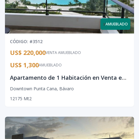
x
AMUEBLADO
CÓDIGO
: #
3512
US$ 220,000
VENTA AMUEBLADO
US$ 1,300
AMUEBLADO
Apartamento de 1 Habitación en Venta en The Beach, Downtown Punta Cana | Cerca de Playas y Servicios
Downtown Punta Cana
,
Bávaro
1
2
1
75
Mt2