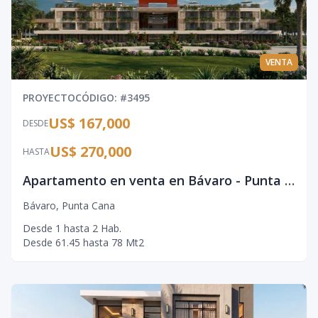
VENTA
PROYECTO
CÓDIGO
: #
3495
US$ 167,000
DESDE
US$ 270,000
HASTA
Apartamento en venta en Bávaro - Punta Cana con amenidades premium
Bávaro
,
Punta Cana
Desde
1
hasta
2
Hab.
Desde
61.45
hasta
78
Mt2