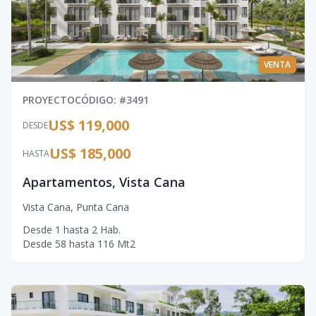
VENTA
PROYECTO
CÓDIGO
: #
3491
US$ 119,000
DESDE
US$ 185,000
HASTA
Apartamentos, Vista Cana
Vista Cana
,
Punta Cana
Desde
1
hasta
2
Hab.
Desde
58
hasta
116
Mt2