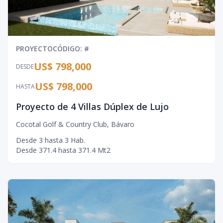
PROYECTO
CÓDIGO
: #
US$ 798,000
DESDE
US$ 798,000
HASTA
Proyecto de 4 Villas Dúplex de Lujo
Cocotal Golf & Country Club
,
Bávaro
Desde
3
hasta
3
Hab.
Desde
371.4
hasta
371.4
Mt2