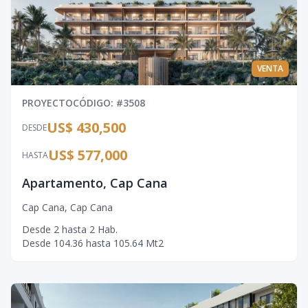
VENTA
PROYECTO
CÓDIGO
: #
3508
US$ 430,500
DESDE
US$ 577,000
HASTA
Apartamento, Cap Cana
Cap Cana
,
Cap Cana
Desde
2
hasta
2
Hab.
Desde
104.36
hasta
105.64
Mt2