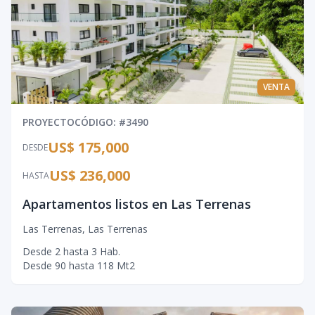
VENTA
PROYECTO
CÓDIGO
: #
3490
US$ 175,000
DESDE
US$ 236,000
HASTA
Apartamentos listos en Las Terrenas
Las Terrenas
,
Las Terrenas
Desde
2
hasta
3
Hab.
Desde
90
hasta
118
Mt2