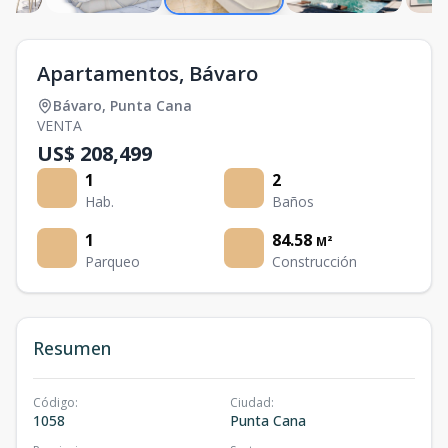
Apartamentos, Bávaro
Bávaro
,
Punta Cana
VENTA
US$ 208,499
1
2
Hab.
Baños
1
84.58
M²
Parqueo
Construcción
Resumen
Código
:
Ciudad
:
1058
Punta Cana