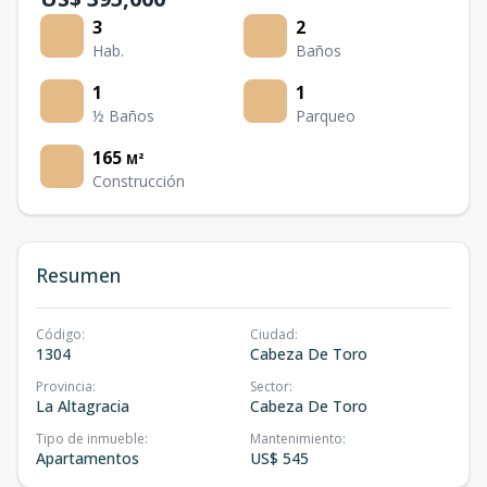
3
2
Hab.
Baños
1
1
½ Baños
Parqueo
165
M²
Construcción
Resumen
Código
:
Ciudad
:
1304
Cabeza De Toro
Provincia
:
Sector
:
La Altagracia
Cabeza De Toro
Tipo de inmueble
:
Mantenimiento
:
Apartamentos
US$ 545