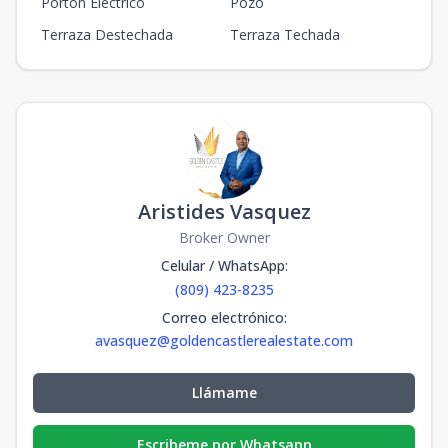
Portón Eléctrico
Pozo
Terraza Destechada
Terraza Techada
Aristides Vasquez
Broker Owner
Celular / WhatsApp
:
(809) 423-8235
Correo electrónico
:
avasquez@goldencastlerealestate.com
Llámame
Escribeme por Whatsapp