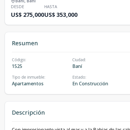
Baní
,
Baní
DESDE
HASTA
US$ 275,000
US$ 353,000
Resumen
Código
:
Ciudad
:
1525
Baní
Tipo de inmueble
:
Estado
:
Apartamentos
En Construcción
Descripción
Con impresionante vista al mar y a la Bahias de las calde