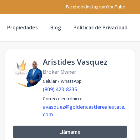
Facebook
Instagram
YouTube
Propiedades
Blog
Politicas de Privacidad
Aristides Vasquez
Broker Owner
Celular / WhatsApp
:
(809) 423-8235
Correo electrónico
:
avasquez@goldencastlerealestate.
com
Llámame