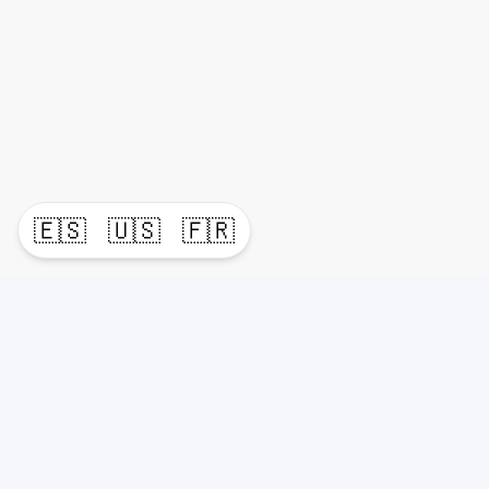
🇪🇸
🇺🇸
🇫🇷