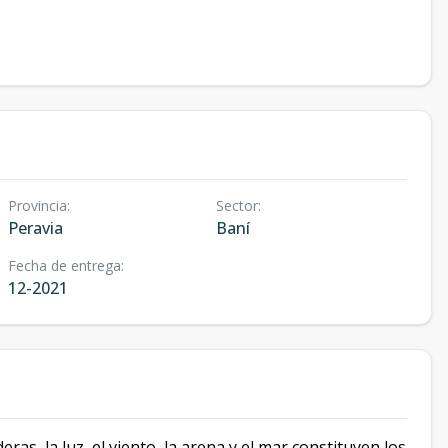
Provincia
:
Sector
:
Peravia
Baní
Fecha de entrega
:
12-2021
ras, la luz, el viento, la arena y el mar constituyen los