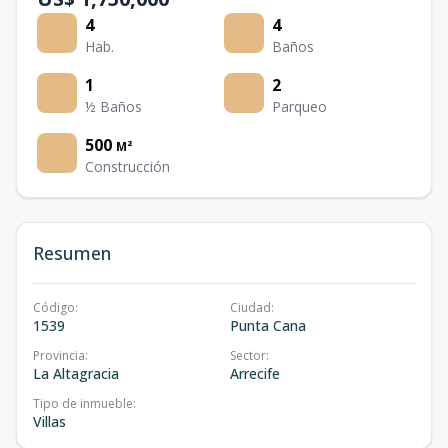
4
4
Hab.
Baños
1
2
½ Baños
Parqueo
500
M²
Construcción
Resumen
Código
:
Ciudad
:
1539
Punta Cana
Provincia
:
Sector
:
La Altagracia
Arrecife
Tipo de inmueble
:
Villas