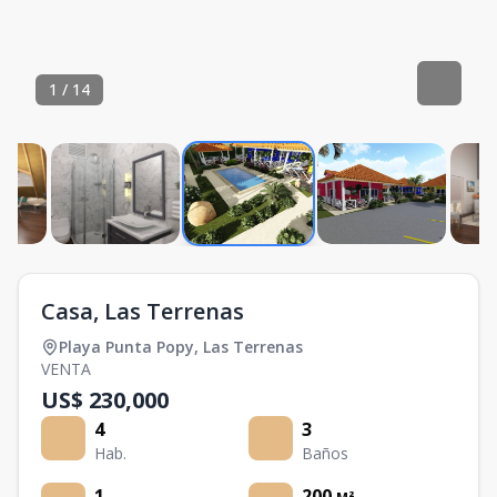
1
/
14
Casa, Las Terrenas
Playa Punta Popy
,
Las Terrenas
VENTA
US$ 230,000
4
3
Hab.
Baños
1
200