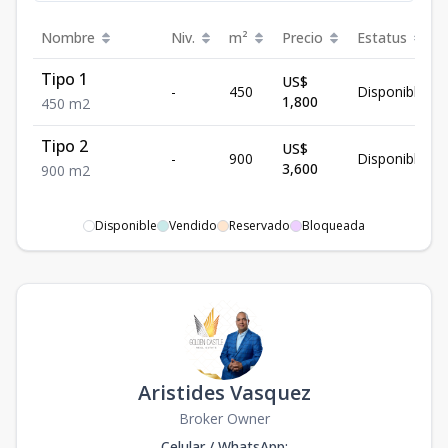
Nombre
Niv.
m²
Precio
Estatus
Tipo 1
US$
-
450
Disponible
1,800
450
m2
Tipo 2
US$
-
900
Disponible
3,600
900
m2
Disponible
Vendido
Reservado
Bloqueada
Aristides Vasquez
Broker Owner
Celular / WhatsApp
: