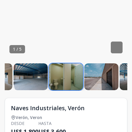
1
/
5
Naves Industriales, Verón
Verón
,
Veron
DESDE
HASTA
US$ 1,800
US$ 3,600