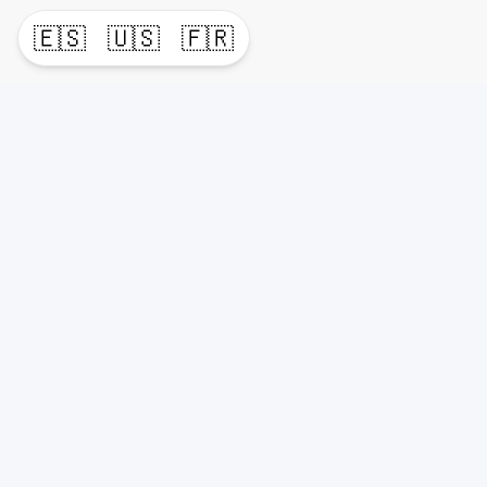
🇪🇸
🇺🇸
🇫🇷