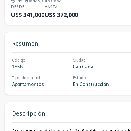
Las Iguanas
,
Cap Cana
DESDE
HASTA
US$ 341,000
US$ 372,000
Resumen
Código
:
Ciudad
:
1856
Cap Cana
Tipo de inmueble
:
Estado
:
Apartamentos
En Construcción
Descripción
Apartamentos de lujos de 1, 2 y 3 habitaciones ubica