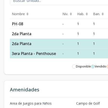
Nombre
Niv.
Hab.
Ban.
PH-08
-
1
1
2da Planta
-
1
1
2da Planta
-
1
1
3era Planta - Penthouse
-
1
1
Disponible
Vendido
Amenidades
Area de Juegos para Niños
Campo de Golf