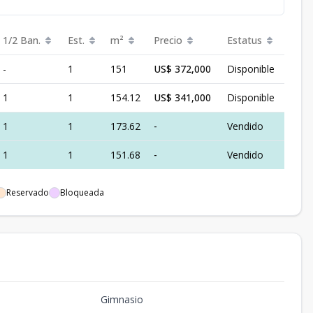
1/2 Ban.
Est.
m²
Precio
Estatus
-
1
151
US$ 372,000
Disponible
1
1
154.12
US$ 341,000
Disponible
1
1
173.62
-
Vendido
1
1
151.68
-
Vendido
Reservado
Bloqueada
Gimnasio