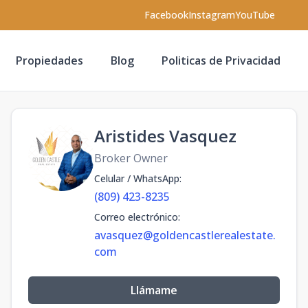
Facebook
Instagram
YouTube
Propiedades
Blog
Politicas de Privacidad
Aristides Vasquez
Broker Owner
Celular / WhatsApp
:
(809) 423-8235
Correo electrónico
:
avasquez@goldencastlerealestate.
com
Llámame