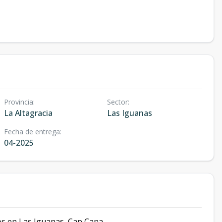
Provincia
:
Sector
:
La Altagracia
Las Iguanas
Fecha de entrega
:
04-2025
dos en Las Iguanas, Cap Cana