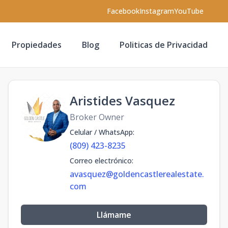
Facebook
Instagram
YouTube
Propiedades
Blog
Politicas de Privacidad
Aristides Vasquez
Broker Owner
Celular / WhatsApp
:
(809) 423-8235
Correo electrónico
:
avasquez@goldencastlerealestate.
com
Llámame