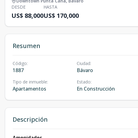
Downtown Punta Cana
,
Bávaro
DESDE
HASTA
US$ 88,000
US$ 170,000
Resumen
Código
:
Ciudad
:
1887
Bávaro
Tipo de inmueble
:
Estado
:
Apartamentos
En Construcción
Descripción
Amenidades