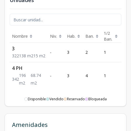
Unidades
1/2
Nombre
Niv.
Hab.
Ban.
Est.
Ban.
3
-
3
2
1
2
3
2
2
138
m2
15
m2
4 PH
196
68.74
-
3
4
1
2
3
4
2
m2
m2
Disponible
Vendido
Reservado
Bloqueada
Amenidades