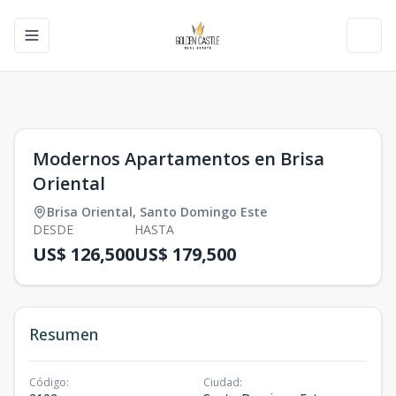
Toggle navigation menu
Toggl
1
/
0
Modernos Apartamentos en Brisa
Oriental
Brisa Oriental
,
Santo Domingo Este
DESDE
HASTA
US$ 126,500
US$ 179,500
Resumen
Código
:
Ciudad
: