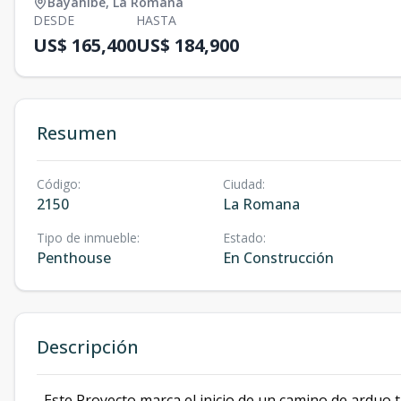
Bayahibe
,
La Romana
DESDE
HASTA
US$ 165,400
US$ 184,900
Resumen
Código
:
Ciudad
:
2150
La Romana
Tipo de inmueble
:
Estado
:
Penthouse
En Construcción
Descripción
Este Proyecto marca el inicio de un camino de arduo t