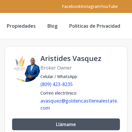
Facebook
Instagram
YouTube
Propiedades
Blog
Politicas de Privacidad
Aristides Vasquez
Broker Owner
Celular / WhatsApp
:
(809) 423-8235
Correo electrónico
:
avasquez@goldencastlerealestate.
com
Llámame