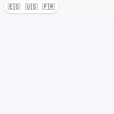
🇪🇸
🇺🇸
🇫🇷