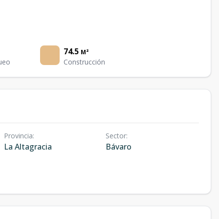
74.5
M²
ueo
Construcción
Provincia
:
Sector
:
La Altagracia
Bávaro