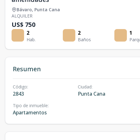
Bávaro
,
Punta Cana
ALQUILER
US$ 750
2
2
1
Hab.
Baños
Parq
Resumen
Código
:
Ciudad
:
2843
Punta Cana
Tipo de inmueble
:
Apartamentos