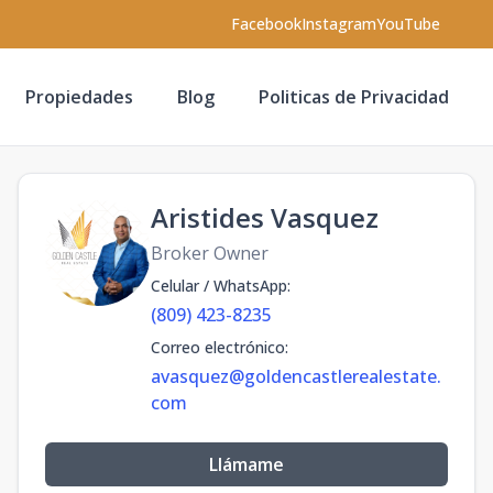
Facebook
Instagram
YouTube
Propiedades
Blog
Politicas de Privacidad
Aristides Vasquez
Broker Owner
Celular / WhatsApp
:
(809) 423-8235
Correo electrónico
:
avasquez@goldencastlerealestate.
com
Llámame