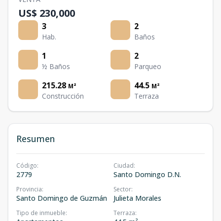
US$ 230,000
3
2
Hab.
Baños
1
2
½ Baños
Parqueo
215.28
44.5
M²
M²
Construcción
Terraza
Resumen
Código
:
Ciudad
:
2779
Santo Domingo D.N.
Provincia
:
Sector
:
Santo Domingo de Guzmán
Julieta Morales
Tipo de inmueble
:
Terraza
: