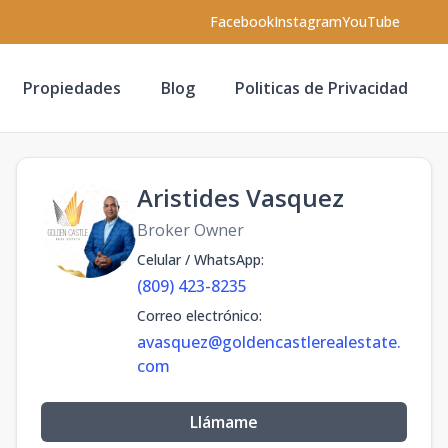
Facebook
Instagram
YouTube
Propiedades
Blog
Politicas de Privacidad
Aristides Vasquez
Broker Owner
Celular / WhatsApp
:
(809) 423-8235
Correo electrónico
:
avasquez@goldencastlerealestate.
com
Llámame