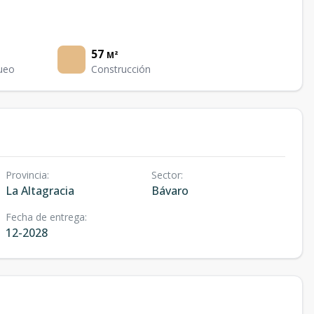
57
M²
ueo
Construcción
Provincia
:
Sector
:
La Altagracia
Bávaro
Fecha de entrega
:
12-2028