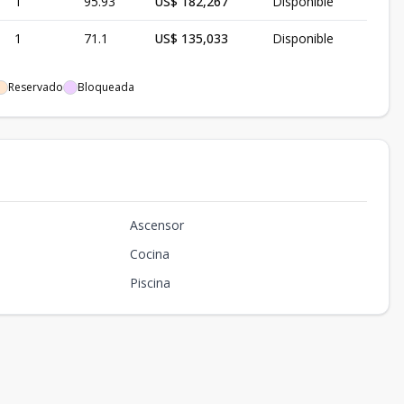
1
95.93
US$ 182,267
Disponible
1
71.1
US$ 135,033
Disponible
Reservado
Bloqueada
Ascensor
Cocina
Piscina