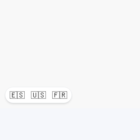
🇪🇸
🇺🇸
🇫🇷