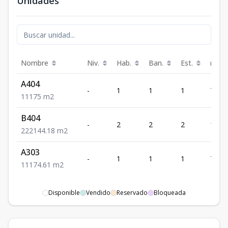
Unidades
Nombre
Niv.
Hab.
Ban.
Est.
m²
A404
-
1
1
1
75
1
1
1
75
m2
B404
-
2
2
2
144.
2
2
2
144.18
m2
A303
-
1
1
1
74.61
1
1
1
74.61
m2
Disponible
Vendido
Reservado
Bloqueada