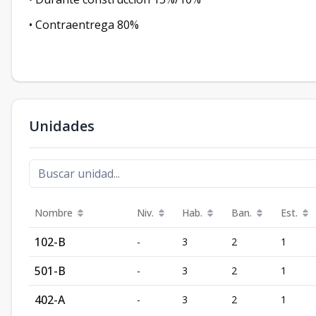
• Contraentrega 80%
Unidades
Nombre
Niv.
Hab.
Ban.
Est.
102-B
-
3
2
1
501-B
-
3
2
1
402-A
-
3
2
1