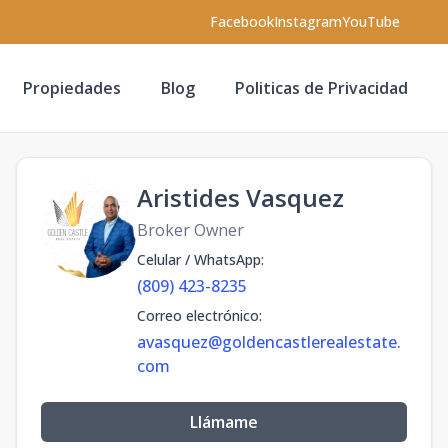
Facebook
Instagram
YouTube
Propiedades
Blog
Politicas de Privacidad
Aristides Vasquez
Broker Owner
Celular / WhatsApp
:
(809) 423-8235
Correo electrónico
:
avasquez@goldencastlerealestate.
com
Llámame