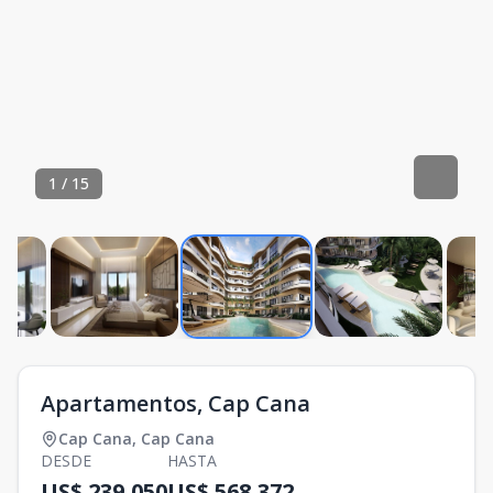
1
/
15
Apartamentos, Cap Cana
Cap Cana
,
Cap Cana
DESDE
HASTA
US$ 239,050
US$ 568,372