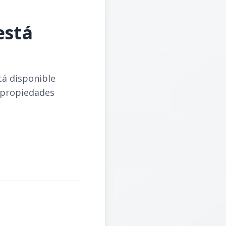
está
tá disponible
 propiedades