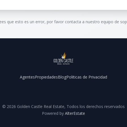
rees que esto es un error, por favor contacta a nuestro equipo de sop
Agentes
Propiedades
Blog
Politicas de Privacidad
Facebook
Instagram
YouTube
©
2026
Golden Castle Real Estate
,
Todos los derechos reservados
Powered by
AlterEstate