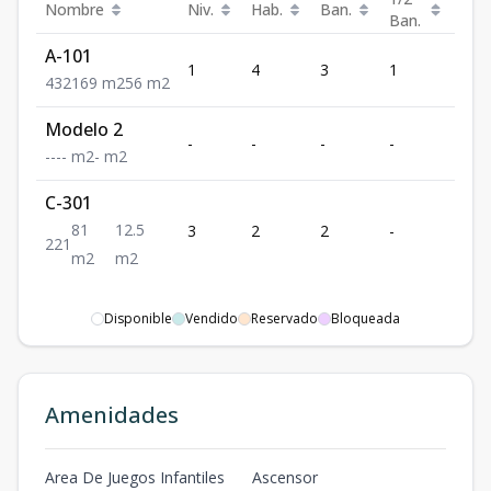
Nombre
Niv.
Hab.
Ban.
Est.
Ban.
A-101
1
4
3
1
2
4
3
2
169
m2
56
m2
Modelo 2
-
-
-
-
-
-
-
-
-
m2
-
m2
C-301
81
12.5
3
2
2
-
1
2
2
1
m2
m2
Disponible
Vendido
Reservado
Bloqueada
Amenidades
Area De Juegos Infantiles
Ascensor