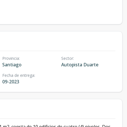
Provincia
:
Sector
:
Santiago
Autopista Duarte
Fecha de entrega
:
09-2023
m2. consta de 10 edificios de cuatro (4) niveles, Dos