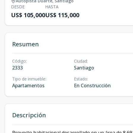
Autopista Duarte
,
Santiago
DESDE
HASTA
US$ 105,000
US$ 115,000
Resumen
Código
:
Ciudad
:
2333
Santiago
Tipo de inmueble
:
Estado
:
Apartamentos
En Construcción
Descripción
Proyecto habitacional desarrollado en un área de 8,691 