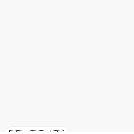
🇪🇸
🇺🇸
🇫🇷