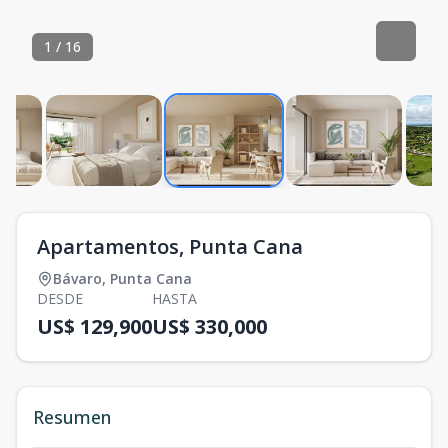
1
/
16
Apartamentos, Punta Cana
Bávaro
,
Punta Cana
DESDE
HASTA
US$ 129,900
US$ 330,000
Resumen