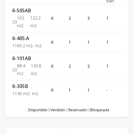
Ban.
6-505AB
102
122.2
6
2
3
1
102
2
3
m2
m2
6-405.A
6
1
1
1
69.2
1
1
69.2
m2
-
m2
6-101AB
88.4
120.8
6
2
2
1
88.4
2
2
m2
m2
6-305B
6
1
1
-
45
1
1
45
m2
-
m2
Disponible
Vendido
Reservado
Bloqueada