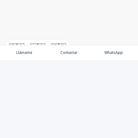
🇪🇸
🇺🇸
🇫🇷
Llámame
Contactar
WhatsApp
Agentes
Propiedades
Blog
Politicas de Privacidad