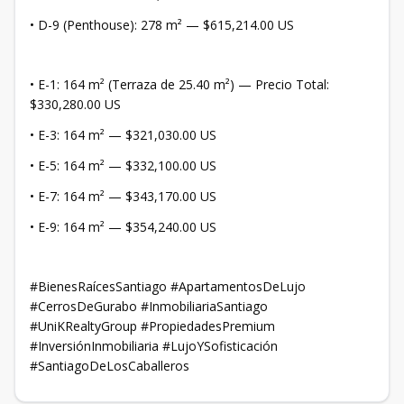
• ​D-9 (Penthouse): 278 m² — $615,214.00 US
• E-1: 164 m² (Terraza de 25.40 m²) — Precio Total:
$330,280.00 US
• ​E-3: 164 m² — $321,030.00 US
• ​E-5: 164 m² — $332,100.00 US
• ​E-7: 164 m² — $343,170.00 US
• ​E-9: 164 m² — $354,240.00 US
#BienesRaícesSantiago #ApartamentosDeLujo
#CerrosDeGurabo #InmobiliariaSantiago
#UniKRealtyGroup #PropiedadesPremium
#InversiónInmobiliaria #LujoYSofisticación
#SantiagoDeLosCaballeros