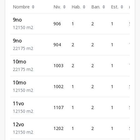
Nombre
Niv.
Hab.
Ban.
Est.
m²
9no
906
1
2
1
50
1
2
1
50
m2
9no
904
2
2
1
75
2
2
1
75
m2
10mo
1003
2
2
1
75
2
2
1
75
m2
10mo
1002
1
2
1
50
1
2
1
50
m2
11vo
1107
1
2
1
50
1
2
1
50
m2
12vo
1202
1
2
1
50
1
2
1
50
m2