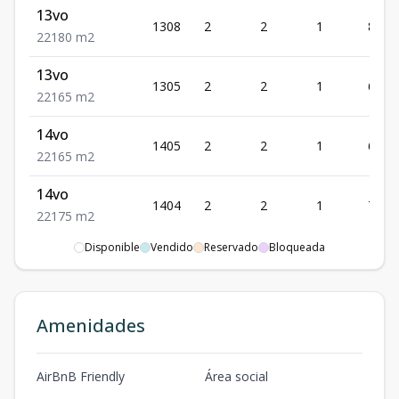
13vo
1308
2
2
1
80
2
2
1
80
m2
13vo
1305
2
2
1
65
2
2
1
65
m2
14vo
1405
2
2
1
65
2
2
1
65
m2
14vo
1404
2
2
1
75
2
2
1
75
m2
Disponible
Vendido
Reservado
Bloqueada
15vo
1505
2
2
1
65
2
2
1
65
m2
15vo
Amenidades
1504
2
2
1
75
2
2
1
75
m2
15vo
AirBnB Friendly
Área social
1502
1
2
1
50
1
2
1
50
m2