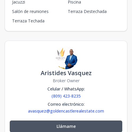
Jacuzzi
Piscina
8va
Salón de reuniones
Terraza Destechada
803
2
2
1
75
2
2
1
75
m2
Terraza Techada
Aristides Vasquez
Broker Owner
Celular / WhatsApp
:
(809) 423-8235
Correo electrónico
:
avasquez@goldencastlerealestate.com
Llámame