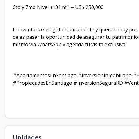
​6to y 7mo Nivel: (131 m²) – US$ 250,000
El inventario se agota rápidamente y quedan muy pocas
dejes pasar la oportunidad de asegurar tu patrimonio
mismo vía WhatsApp y agenda tu visita exclusiva.
​#ApartamentosEnSantiago #InversionInmobiliaria 
#PropiedadesEnSantiago #InversionSeguraRD #Ven
Unidades