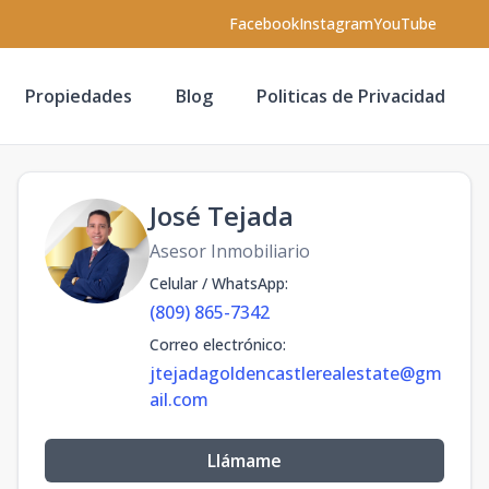
Facebook
Instagram
YouTube
Propiedades
Blog
Politicas de Privacidad
José Tejada
Asesor Inmobiliario
Celular / WhatsApp
:
(809) 865-7342
Correo electrónico
:
jtejadagoldencastlerealestate@gm
ail.com
Llámame