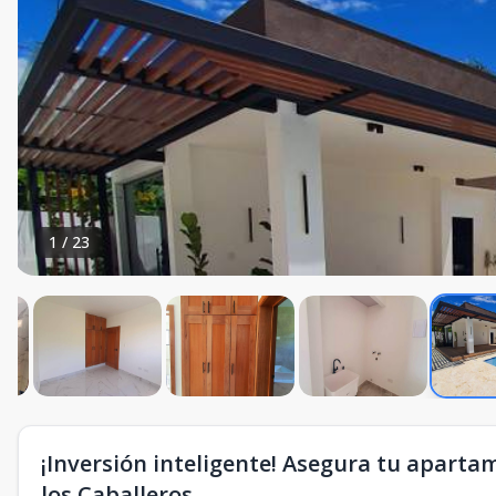
1
/
23
¡Inversión inteligente! Asegura tu aparta
los Caballeros