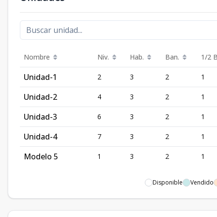
Nombre
Niv.
Hab.
Ban.
1/2 
Unidad-1
2
3
2
1
Unidad-2
4
3
2
1
Unidad-3
6
3
2
1
Unidad-4
7
3
2
1
Modelo 5
1
3
2
1
Disponible
Vendido