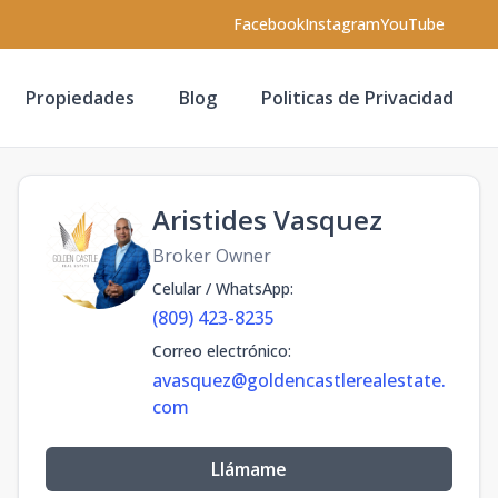
Facebook
Instagram
YouTube
Propiedades
Blog
Politicas de Privacidad
Aristides Vasquez
Broker Owner
Celular / WhatsApp
:
(809) 423-8235
Correo electrónico
:
avasquez@goldencastlerealestate.
com
Llámame