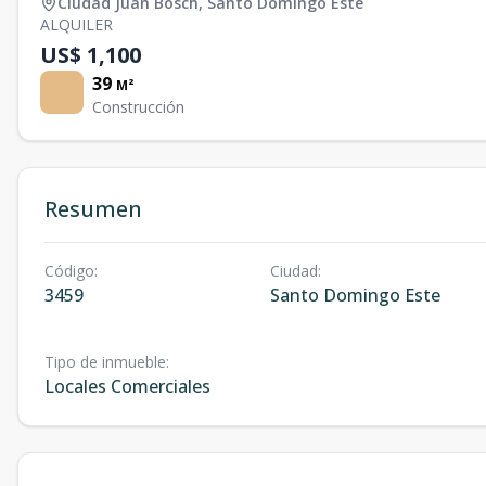
Ciudad Juan Bosch
,
Santo Domingo Este
ALQUILER
US$ 1,100
39
M²
Construcción
Resumen
Código
:
Ciudad
:
3459
Santo Domingo Este
Tipo de inmueble
:
Locales Comerciales