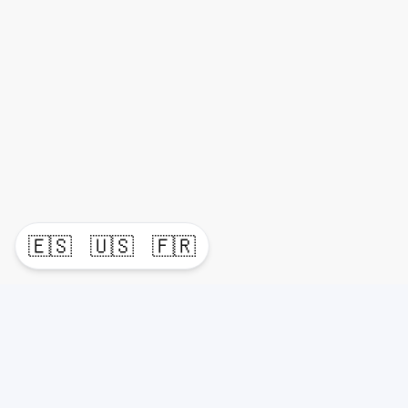
🇪🇸
🇺🇸
🇫🇷