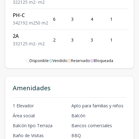
3
2
2
125
m2
-
m2
PH-C
6
3
4
1
2
3
4
2
192
m2
50
m2
2A
2
3
3
1
2
3
3
2
125
m2
-
m2
Disponible
Vendido
Reservado
Bloqueada
Amenidades
1 Elevador
Apto para familias y niños
Área social
Balcón
Balcón tipo Terraza
Bancos comerciales
Baño de Visitas
BBQ