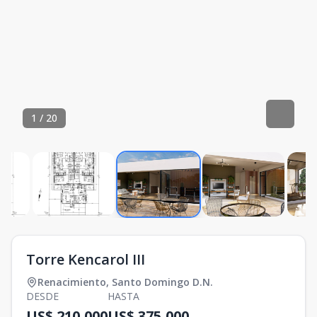
1
/
20
Torre Kencarol III
Renacimiento
,
Santo Domingo D.N.
DESDE
HASTA
US$ 210,000
US$ 375,000