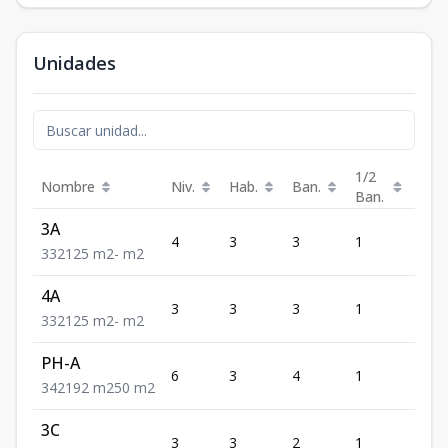
Unidades
1/2
Nombre
Niv.
Hab.
Ban.
Est.
Ban.
3A
4
3
3
1
2
3
3
2
125
m2
-
m2
4A
3
3
3
1
2
3
3
2
125
m2
-
m2
PH-A
6
3
4
1
2
3
4
2
192
m2
50
m2
3C
3
3
2
1
2