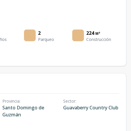
2
224
M²
ños
Parqueo
Construcción
Provincia
:
Sector
:
Santo Domingo de
Guavaberry Country Club
Guzmán