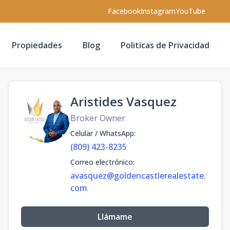
Facebook
Instagram
YouTube
Propiedades
Blog
Politicas de Privacidad
Aristides Vasquez
Broker Owner
Celular / WhatsApp
:
(809) 423-8235
Correo electrónico
:
avasquez@goldencastlerealestate.
com
Llámame