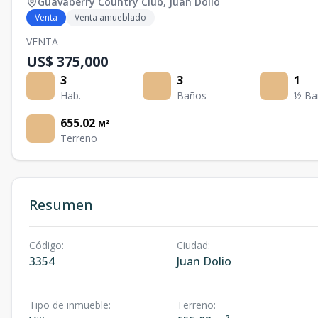
Guavaberry Country Club
,
Juan Dolio
Venta
Venta amueblado
VENTA
US$ 375,000
3
3
1
Hab.
Baños
½ Ba
655.02
M²
Terreno
Resumen
Código
:
Ciudad
:
3354
Juan Dolio
Tipo de inmueble
:
Terreno
: