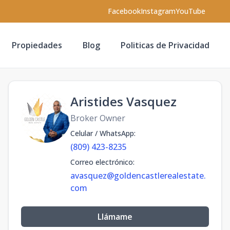
Facebook
Instagram
YouTube
Propiedades
Blog
Politicas de Privacidad
Aristides Vasquez
Broker Owner
Celular / WhatsApp
:
(809) 423-8235
Correo electrónico
:
avasquez@goldencastlerealestate.
com
Llámame