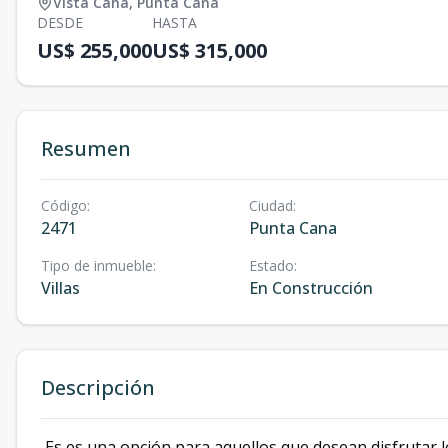
Vista Cana
,
Punta Cana
DESDE
HASTA
US$ 255,000
US$ 315,000
Resumen
Código
:
Ciudad
:
2471
Punta Cana
Tipo de inmueble
:
Estado
:
Villas
En Construcción
Descripción
Es es una opción para aquellos que desean disfrutar lo