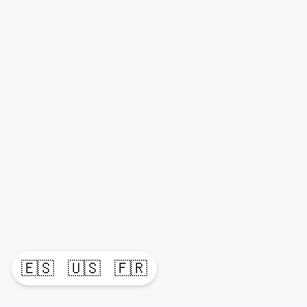
🇪🇸
🇺🇸
🇫🇷