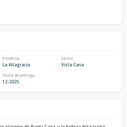
Provincia
:
Sector
:
La Altagracia
Vista Cana
Fecha de entrega
:
12-2025
s placeres de Punta Cana, y la belleza del paraíso