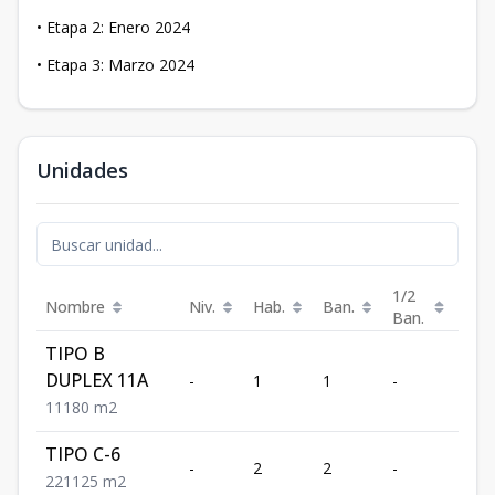
• Etapa 2: Enero 2024
• Etapa 3: Marzo 2024
Unidades
1/2
Nombre
Niv.
Hab.
Ban.
Est.
Ban.
TIPO B
DUPLEX 11A
-
1
1
-
1
1
1
1
80
m2
TIPO C-6
-
2
2
-
1
2
2
1
125
m2