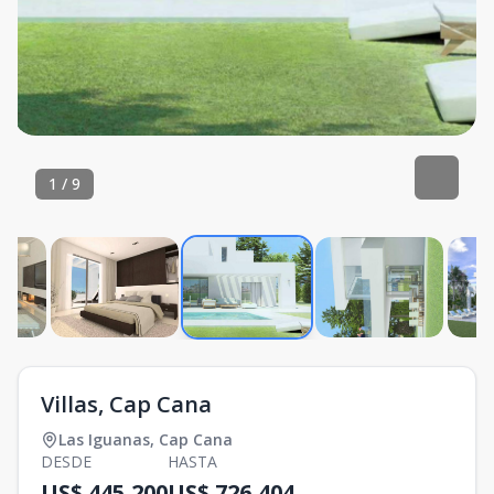
1
/
9
Villas, Cap Cana
Las Iguanas
,
Cap Cana
DESDE
HASTA
US$ 445,200
US$ 726,404